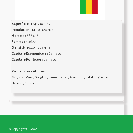
Superficie :
1241238 km2
Population :
14001320 hab.
Homme :
6864569
Femme :
7136751
Densité :
15.20 hab./km2
Capitale Economique :
Bamako.
Capitale Politique :
Bamako
Principales cultures :
Mil , Riz , Mais , Sorgho , Fonio , Tabac, Arachide , Patate ,Igname ,
Haricot , Coton
© Copyright UEMOA