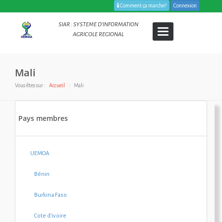
Comment ça marche?
Connexion
SIAR : SYSTEME D’INFORMATION
Toggle
AGRICOLE REGIONAL
navigation
Mali
Vous êtes sur :
Accueil
Mali
Pays membres
UEMOA
Bénin
Burkina Faso
Cote d'ivoire