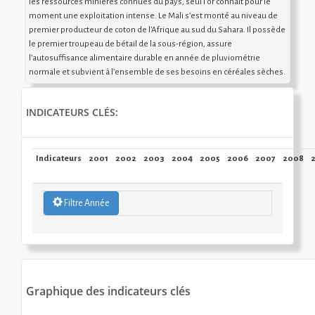
les ressources minières connues du pays, seul l'or connait pour le
moment une exploitation intense. Le Mali s’est monté au niveau de
premier producteur de coton de l’Afrique au sud du Sahara. Il possède
le premier troupeau de bétail de la sous-région, assure
l’autosuffisance alimentaire durable en année de pluviométrie
normale et subvient à l’ensemble de ses besoins en céréales sèches.
INDICATEURS CLÉS:
Indicateurs
2001
2002
2003
2004
2005
2006
2007
2008
Filtre Année
Graphique des indicateurs clés