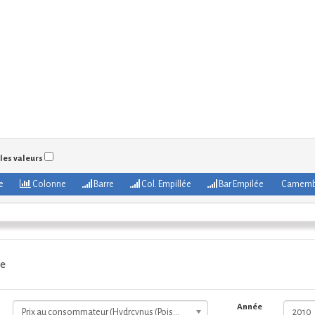
 les valeurs
e
Colonne
Barre
Col. Empillée
Bar Empilée
Camemb
e
Année
Prix au consommateur (Hydrcynus (Poisson chien))
2010