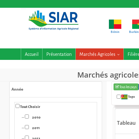
Bénin
Burkin
Accueil
Présentation
Marchés Agricoles
Filièr
...
Marchés agricole
Tous les pays
Année
Togo
Tout Choisir
--
2010
Tableau
--
2011
--
2012