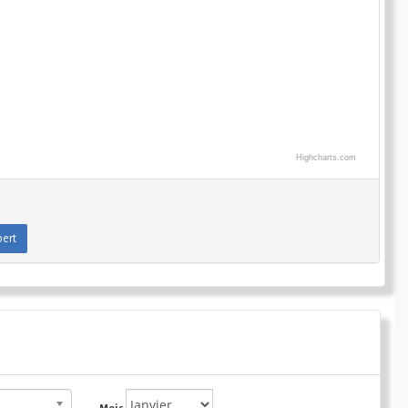
Highcharts.com
ert