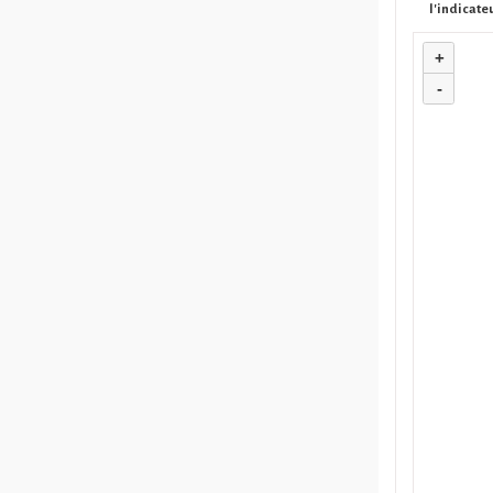
l'indicate
+
-