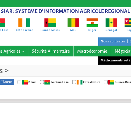
SIAR
: SYSTEME D’INFORMATION AGRICOLE REGIONAL
a Faso
Cote d'ivoire
Guinée Bissau
Mali
Niger
Sénégal
To
Nous contacter
|
es Agricoles
Sécurité Alimentaire
Macroéconomie
Négocia
...
Médicaments vété
s >
Aucun
Bénin
Burkina Faso
Cote d'ivoire
Guinée Bis