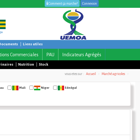
Comment ça marche?
Connexion
go
Documents
|
Liens utiles
tions Commerciales
PAU
Indicateurs Agrégés
rinaires
|
Nutrition
|
Stock
vous etes sur :
Accueil
Marché agricoles
sau
Mali
Niger
Sénégal