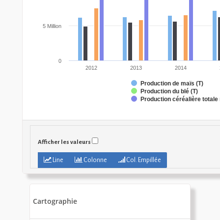
5 Million
0
2012
2013
2014
Production de maïs (T)
Production du blé (T)
Production céréalière totale 
Afficher les valeurs
Line
Colonne
Col. Empillée
Cartographie