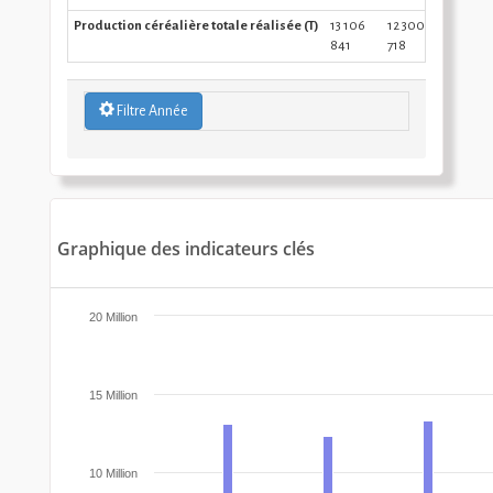
Production céréalière totale réalisée (T)
13 106
12 300
13 327
841
718
410
Filtre Année
Graphique des indicateurs clés
20 Million
15 Million
10 Million