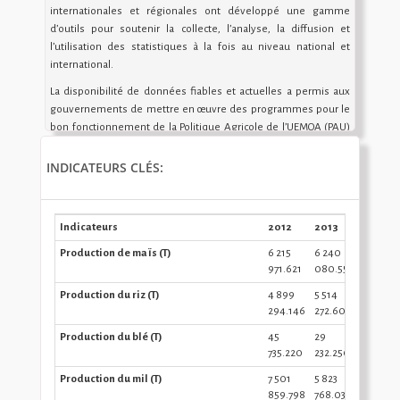
internationales et régionales ont développé une gamme
d’outils pour soutenir la collecte, l’analyse, la diffusion et
l’utilisation des statistiques à la fois au niveau national et
international.
La disponibilité de données fiables et actuelles a permis aux
gouvernements de mettre en œuvre des programmes pour le
bon fonctionnement de la Politique Agricole de l’UEMOA (PAU)
qui a été adopté en décembre 2001, à travers l’acte additionnel
N°03 /2001. L’évolution de cette politique dépend de plusieurs
INDICATEURS CLÉS:
outils : Le Système d’Information Agricole Régionale (SIAR),
UEMOASTAT, le Système d’Information Régional des pêches
(SIRP), le Système d’Information Régional sur le Coton (SIR-
Indicateurs
2012
2013
2014
Coton) et ECOAGRIS.
Production de maïs (T)
6 215
6 240
6 469
971.621
080.554
386.711
Production du riz (T)
4 899
5 514
5 657
294.146
272.607
508.98
Production du blé (T)
45
29
51
735.220
232.250
061.714
Production du mil (T)
7 501
5 823
6 538
859.798
768.039
064.29