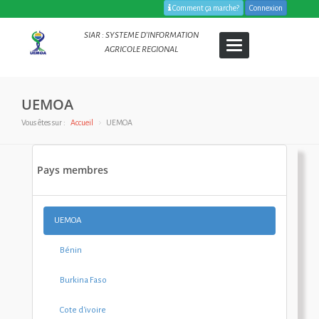
Comment ça marche?
Connexion
SIAR : SYSTEME D’INFORMATION
Toggle
AGRICOLE REGIONAL
navigation
UEMOA
Vous êtes sur :
Accueil
UEMOA
Pays membres
UEMOA
Bénin
Burkina Faso
Cote d'ivoire