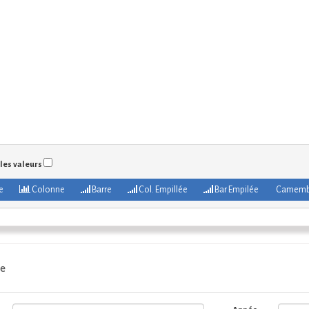
 les valeurs
e
Colonne
Barre
Col. Empillée
Bar Empilée
Camemb
e