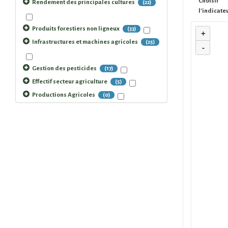
Choisir
Rendement des principales cultures
(22)
l'indicate
Produits forestiers non ligneux
(33)
+
Infrastructures et machines agricoles
(25)
-
Gestion des pesticides
(17)
Effectif secteur agriculture
(5)
Productions Agricoles
(0)