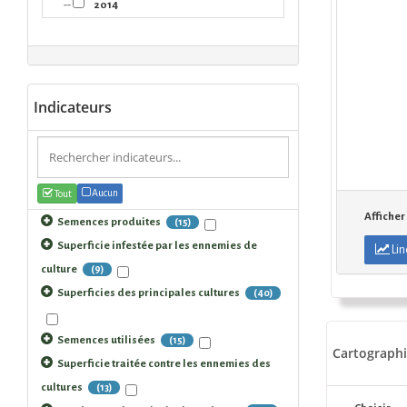
--
2014
--
2015
--
2016
--
2017
Indicateurs
--
2018
--
2019
--
2020
Aucun
Tout
Afficher
--
2021
Semences produites
(15)
Superficie infestée par les ennemies de
Lin
--
2022
culture
(9)
--
2023
Superficies des principales cultures
(40)
--
2024
Semences utilisées
(15)
--
2025
Cartographi
Superficie traitée contre les ennemies des
--
2026
cultures
(13)