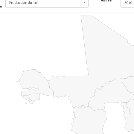
Année
Production du mil
2010
ur