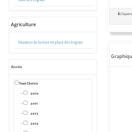
Suivi des engrais
Cliquer su
Agriculture
Situation de la mise en place des engrais
Graphiq
Année
Tout Choisir
--
2010
--
2011
--
2012
--
2013