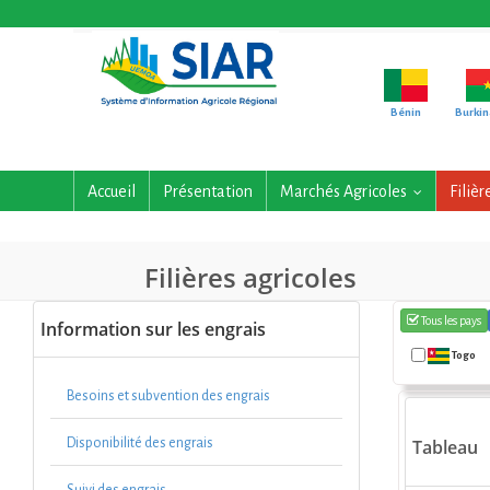
Bénin
Burkin
Accueil
Présentation
Marchés Agricoles
Filièr
...
Filières agricoles
Tous les pays
Information sur les engrais
Togo
Besoins et subvention des engrais
Disponibilité des engrais
Tableau