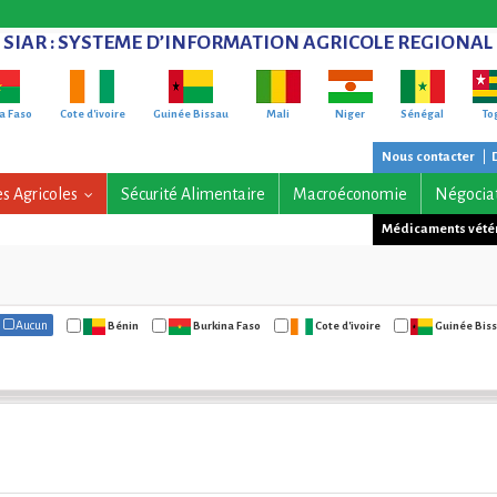
SIAR
: SYSTEME D’INFORMATION AGRICOLE REGIONAL
a Faso
Cote d'ivoire
Guinée Bissau
Mali
Niger
Sénégal
To
Nous contacter
|
es Agricoles
Sécurité Alimentaire
Macroéconomie
Négocia
...
Médicaments vété
Aucun
Bénin
Burkina Faso
Cote d'ivoire
Guinée Bis