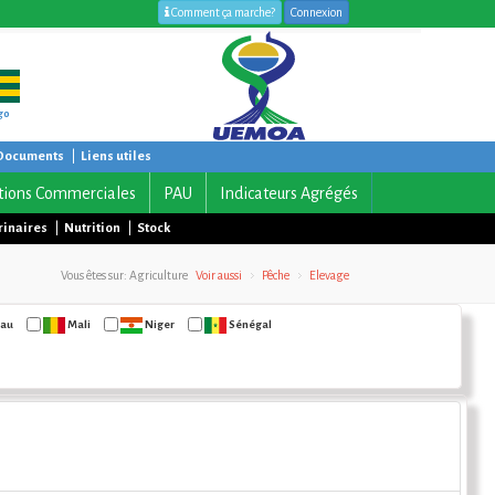
Comment ça marche?
Connexion
go
Documents
|
Liens utiles
tions Commerciales
PAU
Indicateurs Agrégés
rinaires
|
Nutrition
|
Stock
Vous êtes sur: Agriculture
Voir aussi
Pêche
Elevage
sau
Mali
Niger
Sénégal