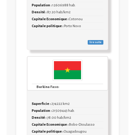
Population :
12606988 hab.
Densité :
87.20 hab/km2
Capitale Economique :
Cotonou
Capitale politique :
Porto Novo
lire suite
RAPPORT ANNUEL DNPIA 2013 MALI
Burkina Faso:
Superficie :
274222 km2
LA PÊCHE DANS LA ZONE UEMOA EN CHIFFRES
Population :
21509443 hab.
Densité :
78.00 hab/km2
Capitale Economique :
Bobo-Dioulasso
Capitale politique :
Ouagadougou