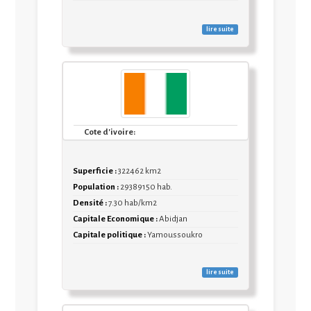
lire suite
Cote d'ivoire:
Superficie :
322462 km2
Population :
29389150 hab.
Densité :
7.30 hab/km2
Capitale Economique :
Abidjan
Capitale politique :
Yamoussoukro
lire suite