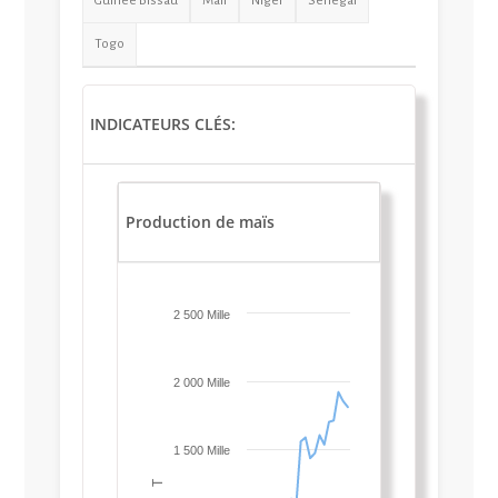
Guinée Bissau
Mali
Niger
Sénégal
Togo
INDICATEURS CLÉS:
Production de maïs
2 500 Mille
2 000 Mille
1 500 Mille
T