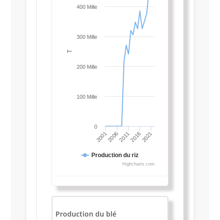
400 Mille
300 Mille
T
200 Mille
100 Mille
0
2016
2001
2011
2021
2006
Production du riz
Highcharts.com
Production du blé