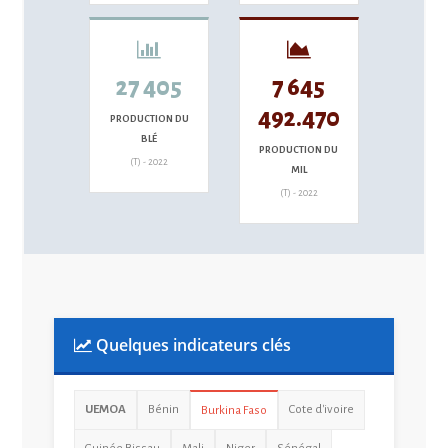
27 405
7 645
492.470
PRODUCTION DU
BLÉ
PRODUCTION DU
(T) - 2022
MIL
(T) - 2022
Quelques indicateurs clés
UEMOA
Bénin
Cote d'ivoire
Burkina Faso