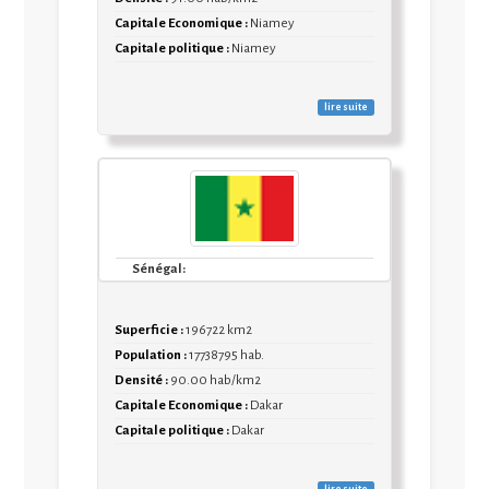
Capitale Economique :
Niamey
Capitale politique :
Niamey
lire suite
Sénégal:
Superficie :
196722 km2
Population :
17738795 hab.
Densité :
90.00 hab/km2
Capitale Economique :
Dakar
Capitale politique :
Dakar
lire suite