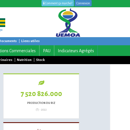
Comment ça marche?
Connexion
go
Documents
|
Liens utiles
tions Commerciales
PAU
Indicateurs Agrégés
rinaires
|
Nutrition
|
Stock
7 520 826.000
PRODUCTION DU RIZ
(T) - 2022