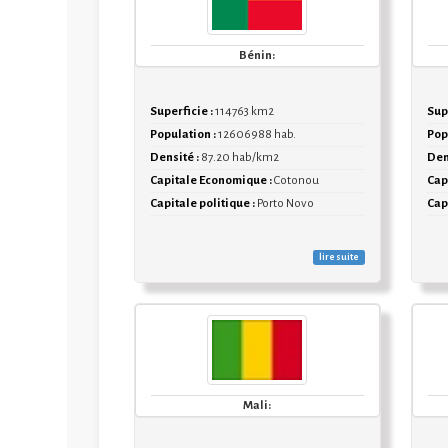
Bénin:
Superficie :
114763 km2
Supe
Population :
12606988 hab.
Pop
Densité :
87.20 hab/km2
Den
Capitale Economique :
Cotonou
Cap
Capitale politique :
Porto Novo
Capi
lire suite
Mali: