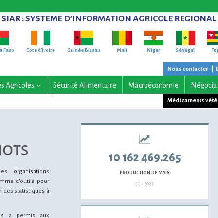
SIAR
: SYSTEME D’INFORMATION AGRICOLE REGIONAL
a Faso
Cote d'ivoire
Guinée Bissau
Mali
Niger
Sénégal
To
Nous contacter
|
es Agricoles
Sécurité Alimentaire
Macroéconomie
Négocia
...
Médicaments vété
MOTS
10 162 469.265
s organisations
PRODUCTION DE MAÏS
amme d’outils pour
(T) - 2022
ion des statistiques à
les a permis aux