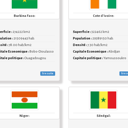
Burkina Faso:
Cote d'ivoire:
rficie :
274222 km2
Superficie :
322462 km2
ulation :
21509443 hab.
Population :
29389150 hab.
sité :
78.00 hab/km2
Densité :
7.30 hab/km2
itale Economique :
Bobo-Dioulasso
Capitale Economique :
Abidjan
tale politique :
Ouagadougou
Capitale politique :
Yamoussoukro
lire suite
lire s
Niger:
Sénégal: