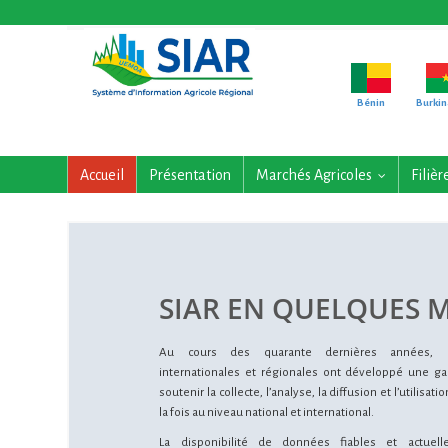
Bénin
Burkin
Accueil
Présentation
Marchés Agricoles
Filièr
...
SIAR EN QUELQUES 
Au cours des quarante dernières années, le
internationales et régionales ont développé une g
soutenir la collecte, l’analyse, la diffusion et l’utilisat
la fois au niveau national et international.
La disponibilité de données fiables et actuel