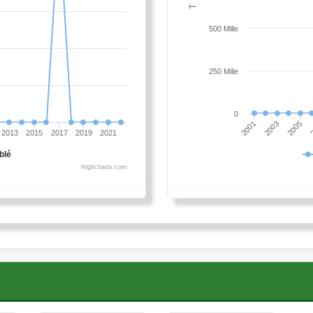
T
500 Mille
250 Mille
0
2001
2003
2005
2013
2015
2017
2019
2021
blé
Highcharts.com