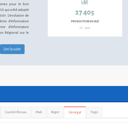
mmes pour le bon
U) qui a été adopté
27 405
001. L’évolution de
tème d’Information
PRODUCTION DU BLÉ
ème d’Information
(T) - 2022
on Régional sur le
Lire la suite
Guinée Bissau
Mali
Niger
Togo
Sénégal