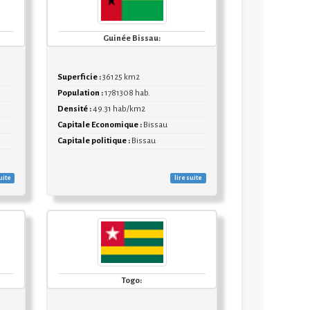
Guinée Bissau:
Superficie :
36125 km2
Population :
1781308 hab.
Densité :
49.31 hab/km2
Capitale Economique :
Bissau
Capitale politique :
Bissau
uite
lire suite
Togo: