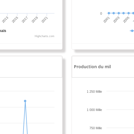
0
2013
2015
2017
2019
2021
2001
2003
2005
maïs
Highcharts.com
Production du mil
1 250 Mille
1 000 Mille
750 Mille