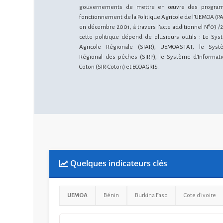
gouvernements de mettre en œuvre des progra
fonctionnement de la Politique Agricole de l’UEMOA (PA
en décembre 2001, à travers l’acte additionnel N°03 /2
cette politique dépend de plusieurs outils : Le Sys
Agricole Régionale (SIAR), UEMOASTAT, le Syst
Régional des pêches (SIRP), le Système d’Informati
Coton (SIR-Coton) et ECOAGRIS.
Quelques indicateurs clés
UEMOA
Bénin
Burkina Faso
Cote d'ivoire