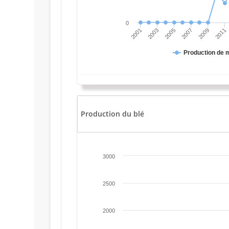
0
2001
2003
2005
2007
2009
2011
Production de 
Production du blé
3000
2500
2000